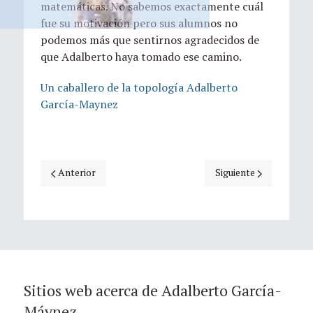
matemáticas. No sabemos exactamente cuál
fue su motivación pero sus alumnos no
podemos más que sentirnos agradecidos de
que Adalberto haya tomado ese camino.
Un caballero de la topología Adalberto
García-Maynez
Artículo anterior: Sensible pérdida del Dr. Adalberto Garc
Artículo siguiente: P
Anterior
Siguiente
Sitios web acerca de Adalberto García-
Máynez