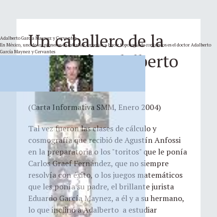
Un caballero de la
Adalberto García Maynez y Cervantes
En México, uno de los pioneros en estudiar, enseñar y hacer topología de conjuntos es el doctor Adalberto
García Maynez y Cervantes
topología Adalberto
García-Maynez
(Carta Informativa SMM, Enero 2004)
Tal vez fueron las clases de cálculo y
cosmografía que recibió de Agustín Anfossi
en la preparatoria o los "toritos" que le ponía
Carlos Graef Fernández, que no siempre
resolvía con éxito, o los juegos matemáticos
que les ponía su padre, el brillante jurista
Eduardo García Maynez, a él y a su hermano,
lo que inclinó a Adalberto a estudiar