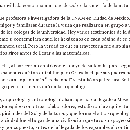
aravillada como una niña que descubre la simetría de la natur
fue profesora e investigadora de la UNAM en Ciudad de México
migos y familiares durante la visita que realizaron en grupo a 
 los colegas de la universidad. Hay varios testimonios de la d
como si contemplara aquellos hexágonos en cada página de su 
anera total. Pero la verdad es que su trayectoria fue algo sin
rios giros antes de llegar a las matemáticas.
ia, al parecer no contó con el apoyo de su familia para seguir
 sabemos qué tan difícil fue para Graciela el que sus padres
nces una opción más “tradicional” y estudió arquitectura. Se t
lgo peculiar: incursionó en la arqueología.
́, arqueóloga y antropóloga italiana que había llegado a Méxic
a. En equipo con otros colaboradores, estudiaron la arquitect
 pirámides del Sol y de la Luna, y que forma el sitio arqueológ
ta ciudad fue el hogar de una civilización que tuvo su apogeo s
 por supuesto, antes de la llegada de los españoles al contin