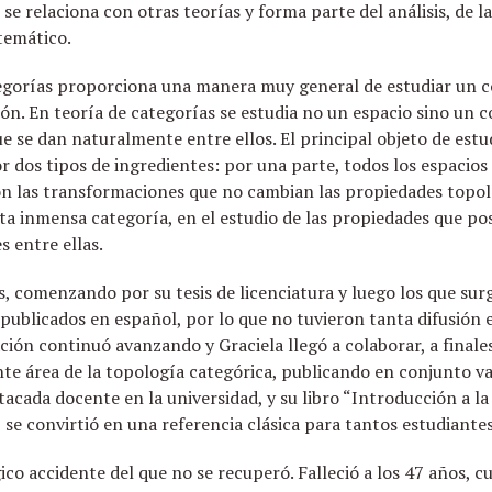
se relaciona con otras teorías y forma parte del análisis, de l
temático.
ategorías proporciona una manera muy general de estudiar un
ión. En teoría de categorías se estudia no un espacio sino un 
ue se dan naturalmente entre ellos. El principal objeto de estu
r dos tipos de ingredientes: por una parte, todos los espacios 
n las transformaciones que no cambian las propiedades topológ
sta inmensa categoría, en el estudio de las propiedades que po
s entre ellas.
s, comenzando por su tesis de licenciatura y luego los que sur
 publicados en español, por lo que no tuvieron tanta difusió
ación continuó avanzando y Graciela llegó a colaborar, a finale
te área de la topología categórica, publicando en conjunto va
acada docente en la universidad, y su libro “Introducción a la
e convirtió en una referencia clásica para tantos estudiantes 
gico accidente del que no se recuperó. Falleció a los 47 años,