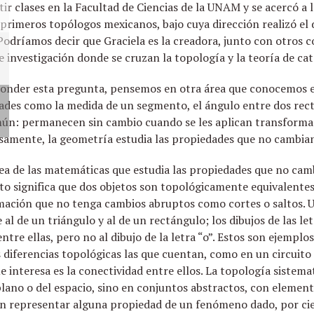
r clases en la Facultad de Ciencias de la UNAM y se acercó a 
primeros topólogos mexicanos, bajo cuya dirección realizó el 
odríamos decir que Graciela es la creadora, junto con otros c
e investigación donde se cruzan la topología y la teoría de cat
ponder esta pregunta, pensemos en otra área que conocemos en
des como la medida de un segmento, el ángulo entre dos rectas
mún: permanecen sin cambio cuando se les aplican transforma
cisamente, la geometría estudia las propiedades que no cambia
rea de las matemáticas que estudia las propiedades que no cam
to significa que dos objetos son topológicamente equivalente
mación que no tenga cambios abruptos como cortes o saltos. U
l de un triángulo y al de un rectángulo; los dibujos de las let
re ellas, pero no al dibujo de la letra “o”. Estos son ejemplos
 diferencias topológicas las que cuentan, como en un circuito 
e interesa es la conectividad entre ellos. La topología sistema
plano o del espacio, sino en conjuntos abstractos, con eleme
n representar alguna propiedad de un fenómeno dado, por cier