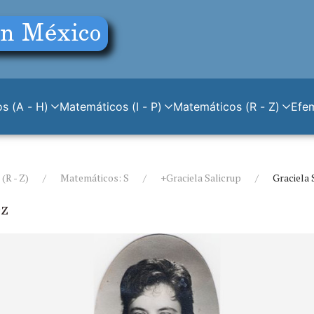
s (A - H)
Matemáticos (I - P)
Matemáticos (R - Z)
Efe
(R - Z)
Matemáticos: S
+Graciela Salicrup
Graciela 
ez