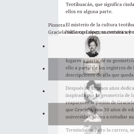
Teotihuacán, que significa ciuda
ellos en alguna parte.
El misterio de la cultura teoti
Pionera
había casi ninguna certeza sobr
Graciela Salicrup López, matemática y a
de sus publicaciones en colabor
construcciones prehispánicas, vi
Podría decirse que las autoras i
lugares a partir de su geometría
ello a partir de los registros d
descripciones de ella que queda
Después de algunos años dedicad
inspirada por la geometría de la
reaparecer la pasión de Graciel
que Graciela, con 30 años de ed
universidad, ahora a estudiar m
Terminó con éxito la carrera, s