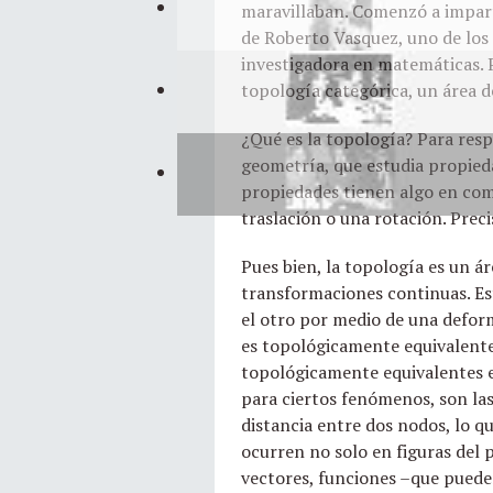
maravillaban. Comenzó a imparti
de Roberto Vasquez, uno de los 
investigadora en matemáticas. P
topología categórica, un área d
¿Qué es la topología? Para res
geometría, que estudia propieda
propiedades tienen algo en co
traslación o una rotación. Pre
Pues bien, la topología es un á
transformaciones continuas. Es
el otro por medio de una defor
es topológicamente equivalente a
topológicamente equivalentes ent
para ciertos fenómenos, son las
distancia entre dos nodos, lo qu
ocurren no solo en figuras del 
vectores, funciones –que puede