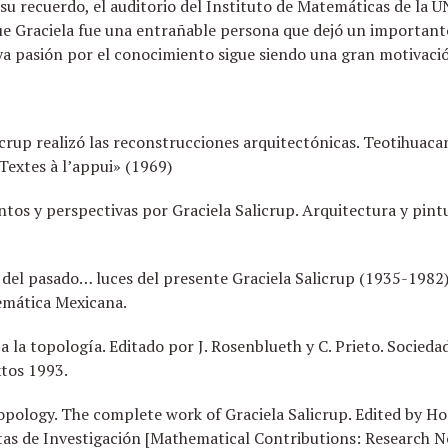
su recuerdo, el auditorio del Instituto de Matemáticas de la 
e Graciela fue una entrañable persona que dejó un importante
a pasión por el conocimiento sigue siendo una gran motivació
icrup realizó las reconstrucciones arquitectónicas. Teotihuaca
Textes à l’appui» (1969)
tos y perspectivas por Graciela Salicrup. Arquitectura y pintu
del pasado… luces del presente Graciela Salicrup (1935-1982
temática Mexicana.
 a la topología. Editado por J. Rosenblueth y C. Prieto. Socie
tos 1993.
topology. The complete work of Graciela Salicrup. Edited by Ho
s de Investigación [Mathematical Contributions: Research No