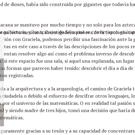
d de dioses, había sido construida por gigantes que todavía ha
huacana se mantuvo por mucho tiempo y no solo para los azteca
e su historia, y los trabajos de Séjourné se convirtieron en im
rquitecta mexicana, investigadora pionera de la topología cat
ación con Graciela, podemos percibir una fascinación ante la 
stas en este caso a través de las descripciones de los pocos re
ntentan resolver algo así como el problema inverso de descubri
: si este espacio fue una sala, si aquel una explanada, un luga
e las formas que parecen haber tenido: descubrir el día a día de 
ron registradas.
a a la arquitectura y a la arqueología, el camino de Graciela
 ciudadela o debido al esfuerzo de descifrar otros lenguajes, lo
a por el universo de las matemáticas. O en realidad tal pasión 
ad y siendo madre de tres hijos, tomó una decisión que haría du
atemáticas.
eguramente gracias a su tesón y a su capacidad de concentrars