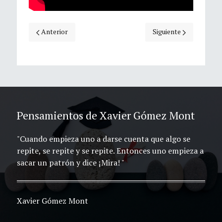
Artículo anterior: Semblanza de Xavier Gómez-Mont Ávalo
Artículo siguiente: El
Anterior
Siguiente
Pensamientos de Xavier Gómez Mont
"Cuando empieza uno a darse cuenta que algo se
repite, se repite y se repite. Entonces uno empieza a
sacar un patrón y dice ¡Mira! "
Xavier Gómez Mont