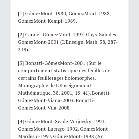
[1] GómezMont-1980, GómezMont-1988,
GómezMont-Kempf-1989.
[2] Candel-GómezMont-1995. Ghys-Saludes-
GómezMont-2001 (L’Enseign. Math. 38, 287-
319).
[3] Bonatti-GómezMont-2001 (Sur le
comportement statistique des feuilles de
certains feuilletages holomorphes,
Monographie de L'Enseignement
Mathématique, 38, 2001, 15-41). Bonatti-
GómezMont-Viana-2003. Bonatti-
GómezMont-Vila-2008.
[4] GómezMont-Seade-Verjovsky-1991.
GómezMont-Luengo-1992. GómezMont-
Mardesic-1997. GómezMont-1998 (An