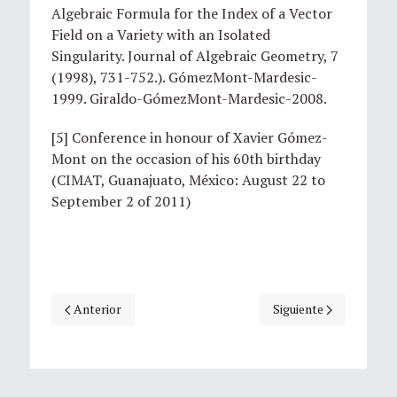
Algebraic Formula for the Index of a Vector
Field on a Variety with an Isolated
Singularity. Journal of Algebraic Geometry, 7
(1998), 731-752.). GómezMont-Mardesic-
1999. Giraldo-GómezMont-Mardesic-2008.
[5] Conference in honour of Xavier Gómez-
Mont on the occasion of his 60th birthday
(CIMAT, Guanajuato, México: August 22 to
September 2 of 2011)
Artículo anterior: Perfil investigador de Xavier Gómez Mon
Artículo siguiente: E
Anterior
Siguiente