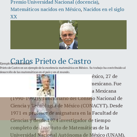
Premio Universidad Nacional (docencia)
,
Matemáticos nacidos en México
,
Nacidos en el siglo
XX
Carlos Prieto de Castro
Ejemplo de la excelencia
Prieto de Castro es un ejemplo de la excelencia matemática en México. Su trabajo ha contribuido al
desarrollo de las matemáticas en el país y en el mundo.
Carlos Prieto de Castro (Ciudad de México, 27 de
febrero de 1948), es un matemático mexicano. Fue
Presidente de la Sociedad Matemática Mexicana
(1990-1992) y funcionario del Consejo Nacional de
Ciencia y Tecnología de México (CONACYT). Desde
1971 es profesor de asignatura en la Facultad de
Ciencias y desde 1974 investigador de tiempo
completo del Instituto de Matemáticas de la
Universidad Nacional Autónoma de México (UNAM).