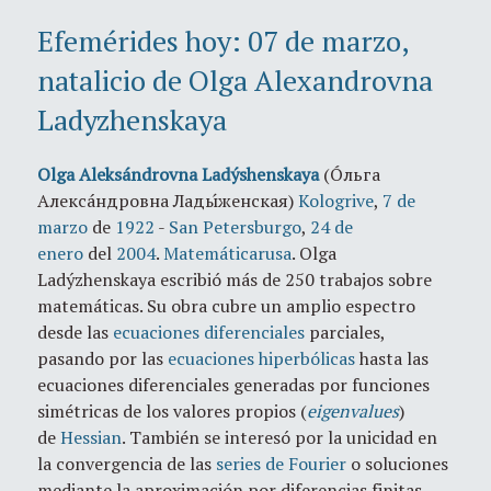
Efemérides hoy: 07 de marzo,
natalicio de Olga Alexandrovna
Ladyzhenskaya
Olga Aleksándrovna Ladýshenskaya
(Óльга
Алексáндровна Лады́женская)
Kologrive
,
7 de
marzo
de
1922
-
San Petersburgo
,
24 de
enero
del
2004
.
Matemática
rusa
. Olga
Ladýzhenskaya escribió más de 250 trabajos sobre
matemáticas. Su obra cubre un amplio espectro
desde las
ecuaciones diferenciales
parciales,
pasando por las
ecuaciones hiperbólicas
hasta las
ecuaciones diferenciales generadas por funciones
simétricas de los valores propios (
eigenvalues
)
de
Hessian
. También se interesó por la unicidad en
la convergencia de las
series de Fourier
o soluciones
mediante la aproximación por diferencias finitas.