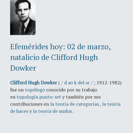
Efemérides hoy: 02 de marzo,
natalicio de Clifford Hugh
Dowker
Clifford Hugh Dowker
(
/
d
aʊ
k
del ər
/
; 1912-1982)
fue un
topólogo
conocido por su trabajo
en
topología punto-set
y también por sus
contribuciones en
la teoría de categorías
,
la teoría
de haces
y
la teoría de nudos
.