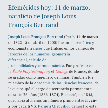
Efemérides hoy: 11 de marzo,
natalicio de Joseph Louis
François Bertrand
Joseph Louis François Bertrand
(
París
, 11 de marzo
de 1822 - 5 de abril de 1900) fue un
matemático
y
economista
francés
que trabajó en los campos de
la
teoría de los números
,
geometría
diferencial
,
cálculo de
probabilidades
y
termodinámica
. Fue profesor en
la
École Polytechnique
y el
Collège
de France, donde
se graduó como ingeniero de minas. También fue
miembro de la
Academia de las Ciencias francesa
, de
la que ocupó el cargo de secretario permanente
durante 26 años (1856-1874). El objetó, en 1845,
que había al menos un número primo entre
n
y
2n-
2
por cada
n > 3
.
Pafnuti Chebyshov
demostró esta