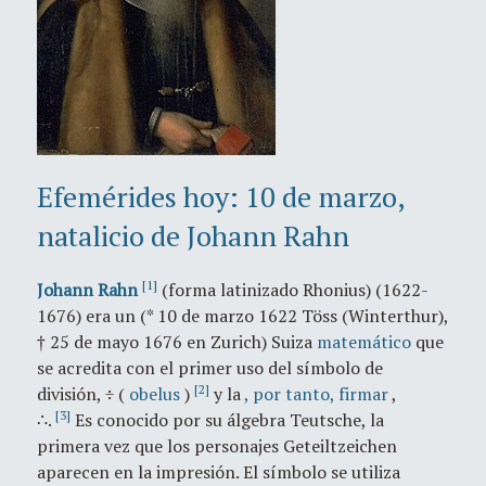
Efemérides hoy: 10 de marzo,
natalicio de Johann Rahn
[1]
Johann Rahn
(forma latinizado Rhonius) (1622-
1676) era un (* 10 de marzo 1622 Töss (Winterthur),
† 25 de mayo 1676 en Zurich) Suiza
matemático
que
se acredita con el primer uso del símbolo de
[2]
división, ÷ (
obelus
)
y la
, por tanto, firmar
,
[3]
∴.
Es conocido por su álgebra Teutsche, la
primera vez que los personajes Geteiltzeichen
aparecen en la impresión.
El símbolo se utiliza