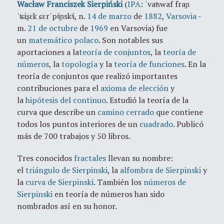
Wacław Franciszek Sierpiński
(
IPA
:
ˈvaʦwaf fraɲ
ˈʨiʂɛk ɕɛrˈpʲiɲskʲi
, n.
14 de marzo
de
1882
,
Varsovia
-
m.
21 de octubre
de
1969
en Varsovia) fue
un
matemático
polaco
. Son notables sus
aportaciones a la
teoría de conjuntos
, la
teoría de
números
, la
topología
y la
teoría de funciones
. En la
teoría de conjuntos que realizó importantes
contribuciones para el
axioma de elección
y
la
hipótesis del continuo
. Estudió la teoría de la
curva que describe un
camino cerrado
que contiene
todos los puntos interiores de un
cuadrado
. Publicó
más de 700 trabajos y 50 libros.
Tres conocidos
fractales
llevan su nombre:
el
triángulo de Sierpinski
, la
alfombra de Sierpinski
y
la
curva de Sierpinski
. También los
números de
Sierpinski
en teoría de números han sido
nombrados así en su honor.