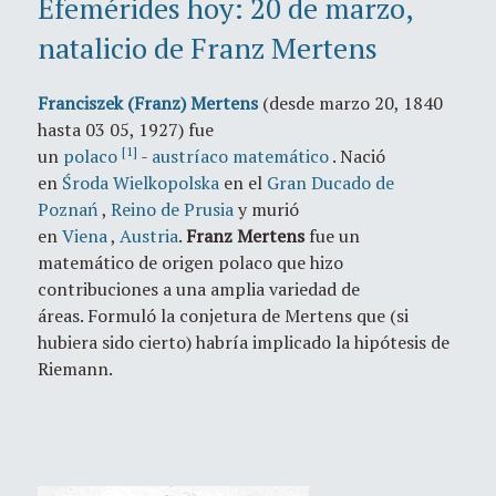
Efemérides hoy: 20 de marzo,
natalicio de Franz Mertens
Franciszek (Franz) Mertens
(desde marzo 20, 1840
hasta 03 05, 1927) fue
[1]
un
polaco
-
austríaco
matemático
.
Nació
en
Środa Wielkopolska
en el
Gran Ducado de
Poznań
,
Reino de Prusia
y murió
en
Viena
,
Austria
.
Franz Mertens
fue un
matemático de origen polaco que hizo
contribuciones a una amplia variedad de
áreas. Formuló la conjetura de Mertens que (si
hubiera sido cierto) habría implicado la hipótesis de
Riemann.