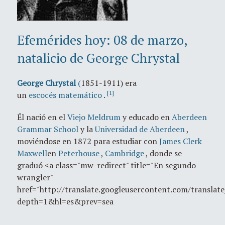
Efemérides hoy: 08 de marzo,
natalicio de George Chrystal
George Chrystal
(
1851-1911) era
[1]
un
escocés
matemático
.
Él nació en el
Viejo Meldrum
y educado en
Aberdeen
Grammar School
y la
Universidad de Aberdeen
,
moviéndose en 1872 para estudiar con
James Clerk
Maxwell
en
Peterhouse
,
Cambridge
, donde se
graduó <a class="mw-redirect" title="En segundo
wrangler"
href="http://translate.googleusercontent.com/translate
depth=1&hl=es&prev=sea