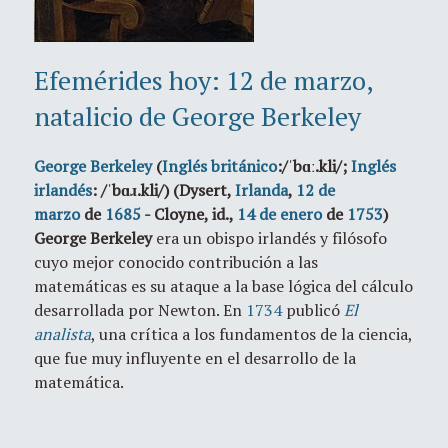
Efemérides hoy: 12 de marzo,
natalicio de George Berkeley
George Berkeley
(
Inglés británico
:/
ˈbɑː.kli
/;
Inglés
irlandés
: /
ˈbɑɹ.kli
/) (Dysert,
Irlanda
,
12 de
marzo
de
1685
- Cloyne, id.,
14 de enero
de
1753
)
George Berkeley
era un obispo irlandés y filósofo
cuyo mejor conocido contribución a las
matemáticas es su ataque a la base lógica del cálculo
desarrollada por Newton. En
1734
publicó
El
analista
, una crítica a los fundamentos de la ciencia,
que fue muy influyente en el desarrollo de la
matemática.