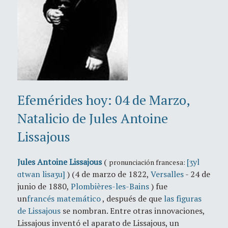
Efemérides hoy: 04 de Marzo,
Natalicio de Jules Antoine
Lissajous
Jules Antoine Lissajous
(
[ʒyl
pronunciación francesa:
ɑtwan lisaʒu]
) (4 de marzo de 1822,
Versalles
- 24 de
junio de 1880,
Plombières-les-Bains
) fue
un
francés
matemático
, después de que
las figuras
de Lissajous
se nombran. Entre otras innovaciones,
Lissajous inventó el aparato de Lissajous, un